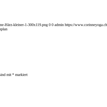
ne-Härz-kleiner-1-300x119.png
0
0
admin
https://www.corinneyoga.ch
nplan
sind mit
*
markiert